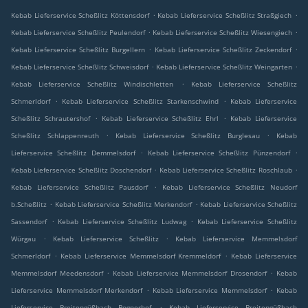
.
.
Kebab Lieferservice Scheßlitz Köttensdorf
Kebab Lieferservice Scheßlitz Straßgiech
.
.
Kebab Lieferservice Scheßlitz Peulendorf
Kebab Lieferservice Scheßlitz Wiesengiech
.
.
Kebab Lieferservice Scheßlitz Burgellern
Kebab Lieferservice Scheßlitz Zeckendorf
.
.
Kebab Lieferservice Scheßlitz Schweisdorf
Kebab Lieferservice Scheßlitz Weingarten
.
Kebab Lieferservice Scheßlitz Windischletten
Kebab Lieferservice Scheßlitz
.
.
Schmerldorf
Kebab Lieferservice Scheßlitz Starkenschwind
Kebab Lieferservice
.
.
Scheßlitz Schrautershof
Kebab Lieferservice Scheßlitz Ehrl
Kebab Lieferservice
.
.
Scheßlitz Schlappenreuth
Kebab Lieferservice Scheßlitz Burglesau
Kebab
.
.
Lieferservice Scheßlitz Demmelsdorf
Kebab Lieferservice Scheßlitz Pünzendorf
.
.
Kebab Lieferservice Scheßlitz Doschendorf
Kebab Lieferservice Scheßlitz Roschlaub
.
Kebab Lieferservice Scheßlitz Pausdorf
Kebab Lieferservice Scheßlitz Neudorf
.
.
b.Scheßlitz
Kebab Lieferservice Scheßlitz Merkendorf
Kebab Lieferservice Scheßlitz
.
.
Sassendorf
Kebab Lieferservice Scheßlitz Ludwag
Kebab Lieferservice Scheßlitz
.
.
Würgau
Kebab Lieferservice Scheßlitz
Kebab Lieferservice Memmelsdorf
.
.
Schmerldorf
Kebab Lieferservice Memmelsdorf Kremmeldorf
Kebab Lieferservice
.
.
Memmelsdorf Meedensdorf
Kebab Lieferservice Memmelsdorf Drosendorf
Kebab
.
.
Lieferservice Memmelsdorf Merkendorf
Kebab Lieferservice Memmelsdorf
Kebab
.
Lieferservice Breitengüßbach Bognerhof
Kebab Lieferservice Breitengüßbach