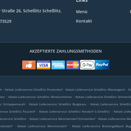
Links
Straße 26, Scheßlitz Scheßlitz,
Menü
Kontakt
773529
AKZEPTIERTE ZAHLUNGSMETHODEN
.
.
.
ch
Kebab Lieferservice Scheßlitz Peulendorf
Kebab Lieferservice Scheßlitz Wiesengiech
K
.
.
rten
Kebab Lieferservice Scheßlitz Windischletten
Kebab Lieferservice Scheßlitz Schmerld
.
.
tz Schlappenreuth
Kebab Lieferservice Scheßlitz Burglesau
Kebab Lieferservice Scheßl
.
.
ervice Scheßlitz Pausdorf
Kebab Lieferservice Scheßlitz Neudorf b.Scheßlitz
Kebab Liefe
.
.
erservice Scheßlitz
Kebab Lieferservice Memmelsdorf Schmerldorf
Kebab Lieferservice M
.
.
rkendorf
Kebab Lieferservice Memmelsdorf
Kebab Lieferservice Breitengüßbach Bog