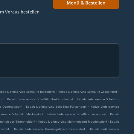
Menü & Bestellen
Im Voraus bestellen
.
.
ebab Lieferservice Scheßlitz Burgellern
Kebab Lieferservice Scheßlitz Zeckendorf
.
.
orf
Kebab Lieferservice Scheßlitz Starkenschwind
Kebab Lieferservice Scheßlitz
.
.
itz Demmelsdorf
Kebab Lieferservice Scheßlitz Pünzendorf
Kebab Lieferservice
.
.
rservice Scheßlitz Merkendorf
Kebab Lieferservice Scheßlitz Sassendorf
Kebab
.
.
emmelsdorf Kremmeldorf
Kebab Lieferservice Memmelsdorf Meedensdorf
Kebab
.
.
nerhof
Kebab Lieferservice Breitengüßbach Sassendorf
Kebab Lieferservice