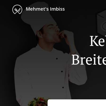
Mehmet's Imbiss
Ke
Brei