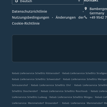
Kontakt
Bamberger 
.
Datenschutzrichtlinie
Germany
.
Nutzungsbedingungen
Änderungen der
+49 9542 
Cookie-Richtlinie
.
Kebab Lieferservice Scheßlitz Köttensdorf
Kebab Lieferservice Scheßlitz Straßgie
.
Kebab Lieferservice Scheßlitz Schweisdorf
Kebab Lieferservice Scheßlitz Weinga
.
.
Schrautershof
Kebab Lieferservice Scheßlitz Ehrl
Kebab Lieferservice Scheßli
.
.
Scheßlitz Doschendorf
Kebab Lieferservice Scheßlitz Roschlaub
Kebab Liefers
.
.
Lieferservice Scheßlitz Ludwag
Kebab Lieferservice Scheßlitz Würgau
Kebab Lief
.
Lieferservice Memmelsdorf Drosendorf
Kebab Lieferservice Memmelsdorf Me