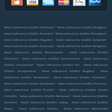
.
.
Kebab Lieferservice Scheßlitz Köttensdorf
Kebab Lieferservice Scheßlitz Straßgiech
.
.
Kebab Lieferservice Scheßlitz Peulendorf
Kebab Lieferservice Scheßlitz Wiesengiech
.
.
Kebab Lieferservice Scheßlitz Burgellern
Kebab Lieferservice Scheßlitz Zeckendorf
.
.
Kebab Lieferservice Scheßlitz Schweisdorf
Kebab Lieferservice Scheßlitz Weingarten
.
Kebab Lieferservice Scheßlitz Windischletten
Kebab Lieferservice Scheßlitz
.
.
Schmerldorf
Kebab Lieferservice Scheßlitz Starkenschwind
Kebab Lieferservice
.
.
Scheßlitz Schrautershof
Kebab Lieferservice Scheßlitz Ehrl
Kebab Lieferservice
.
.
Scheßlitz Schlappenreuth
Kebab Lieferservice Scheßlitz Burglesau
Kebab
.
.
Lieferservice Scheßlitz Demmelsdorf
Kebab Lieferservice Scheßlitz Pünzendorf
.
.
Kebab Lieferservice Scheßlitz Doschendorf
Kebab Lieferservice Scheßlitz Roschlaub
.
Kebab Lieferservice Scheßlitz Pausdorf
Kebab Lieferservice Scheßlitz Neudorf
.
.
b.Scheßlitz
Kebab Lieferservice Scheßlitz Merkendorf
Kebab Lieferservice Scheßlitz
.
.
Sassendorf
Kebab Lieferservice Scheßlitz Ludwag
Kebab Lieferservice Scheßlitz
.
.
Würgau
Kebab Lieferservice Scheßlitz
Kebab Lieferservice Memmelsdorf