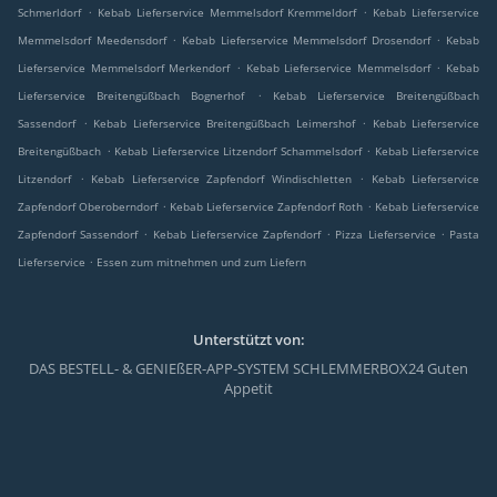
.
.
Schmerldorf
Kebab Lieferservice Memmelsdorf Kremmeldorf
Kebab Lieferservice
.
.
Memmelsdorf Meedensdorf
Kebab Lieferservice Memmelsdorf Drosendorf
Kebab
.
.
Lieferservice Memmelsdorf Merkendorf
Kebab Lieferservice Memmelsdorf
Kebab
.
Lieferservice Breitengüßbach Bognerhof
Kebab Lieferservice Breitengüßbach
.
.
Sassendorf
Kebab Lieferservice Breitengüßbach Leimershof
Kebab Lieferservice
.
.
Breitengüßbach
Kebab Lieferservice Litzendorf Schammelsdorf
Kebab Lieferservice
.
.
Litzendorf
Kebab Lieferservice Zapfendorf Windischletten
Kebab Lieferservice
.
.
Zapfendorf Oberoberndorf
Kebab Lieferservice Zapfendorf Roth
Kebab Lieferservice
.
.
.
Zapfendorf Sassendorf
Kebab Lieferservice Zapfendorf
Pizza Lieferservice
Pasta
.
Lieferservice
Essen zum mitnehmen und zum Liefern
Unterstützt von:
DAS BESTELL- & GENIEßER-APP-SYSTEM SCHLEMMERBOX24 Guten
Appetit