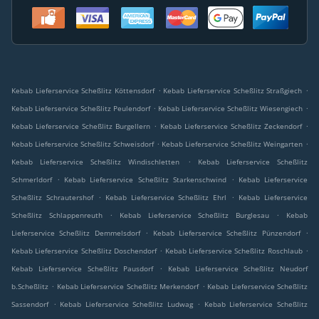
.
.
Kebab Lieferservice Scheßlitz Köttensdorf
Kebab Lieferservice Scheßlitz Straßgiech
.
.
Kebab Lieferservice Scheßlitz Peulendorf
Kebab Lieferservice Scheßlitz Wiesengiech
.
.
Kebab Lieferservice Scheßlitz Burgellern
Kebab Lieferservice Scheßlitz Zeckendorf
.
.
Kebab Lieferservice Scheßlitz Schweisdorf
Kebab Lieferservice Scheßlitz Weingarten
.
Kebab Lieferservice Scheßlitz Windischletten
Kebab Lieferservice Scheßlitz
.
.
Schmerldorf
Kebab Lieferservice Scheßlitz Starkenschwind
Kebab Lieferservice
.
.
Scheßlitz Schrautershof
Kebab Lieferservice Scheßlitz Ehrl
Kebab Lieferservice
.
.
Scheßlitz Schlappenreuth
Kebab Lieferservice Scheßlitz Burglesau
Kebab
.
.
Lieferservice Scheßlitz Demmelsdorf
Kebab Lieferservice Scheßlitz Pünzendorf
.
.
Kebab Lieferservice Scheßlitz Doschendorf
Kebab Lieferservice Scheßlitz Roschlaub
.
Kebab Lieferservice Scheßlitz Pausdorf
Kebab Lieferservice Scheßlitz Neudorf
.
.
b.Scheßlitz
Kebab Lieferservice Scheßlitz Merkendorf
Kebab Lieferservice Scheßlitz
.
.
Sassendorf
Kebab Lieferservice Scheßlitz Ludwag
Kebab Lieferservice Scheßlitz