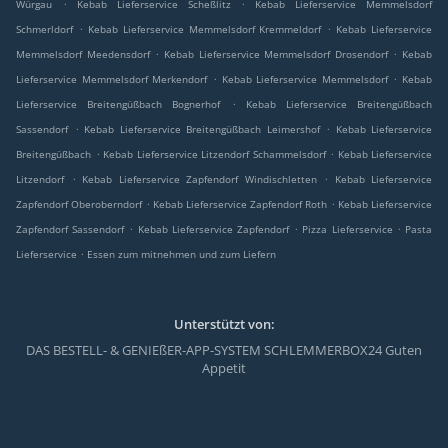
.
.
Würgau
Kebab Lieferservice Scheßlitz
Kebab Lieferservice Memmelsdorf
.
.
Schmerldorf
Kebab Lieferservice Memmelsdorf Kremmeldorf
Kebab Lieferservice
.
.
Memmelsdorf Meedensdorf
Kebab Lieferservice Memmelsdorf Drosendorf
Kebab
.
.
Lieferservice Memmelsdorf Merkendorf
Kebab Lieferservice Memmelsdorf
Kebab
.
Lieferservice Breitengüßbach Bognerhof
Kebab Lieferservice Breitengüßbach
.
.
Sassendorf
Kebab Lieferservice Breitengüßbach Leimershof
Kebab Lieferservice
.
.
Breitengüßbach
Kebab Lieferservice Litzendorf Schammelsdorf
Kebab Lieferservice
.
.
Litzendorf
Kebab Lieferservice Zapfendorf Windischletten
Kebab Lieferservice
.
.
Zapfendorf Oberoberndorf
Kebab Lieferservice Zapfendorf Roth
Kebab Lieferservice
.
.
.
Zapfendorf Sassendorf
Kebab Lieferservice Zapfendorf
Pizza Lieferservice
Pasta
.
Lieferservice
Essen zum mitnehmen und zum Liefern
Unterstützt von:
DAS BESTELL- & GENIEßER-APP-SYSTEM SCHLEMMERBOX24 Guten
Appetit